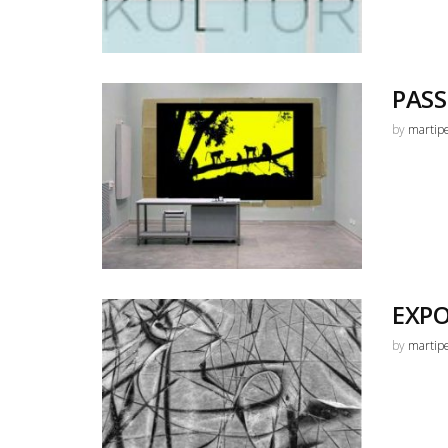
PASS
by
martip
EXPO
by
martip