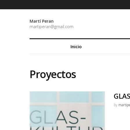
Martí Peran
martiperan@gmail.com
Inicio
Proyectos
GLAS
by
martip