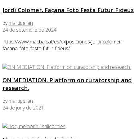
Jordi Colomer. Façana Foto Festa Futur Fideus
by
martiperan
24 de setembre de 2024
https://www.macba.cat/es/exposiciones/jordi-colomer-
facana-foto-festa-futur-fideus/
ON MEDIATION. Platform on curatorship and
research.
by
martiperan
24 de juny de 2021