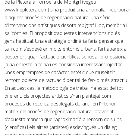
de la Pletera a Torroella de Montgrí (vegeu
www.lifepletera.com) s’ha produït una anomalía: incorporar
a aquest procès de regeneració natural una sèrie
d’intervencions artístiques desota l’epígraf Lloc, memòria i
salicòrnies. El propòsit d’aquestes intervencions no és
gens habitual. Una estratègia ordinària faria pensar que ,
tal i com s’esdevé en molts entorns urbans, l’art apareix a
posteriori, quan l’actuació científica, seriosa i professional
ja ha enllestit la feina i es considera interessant injectar
unes empremptes de caràcter estètic que museitzin
l’entorn objecte de l’actuació per tal de fer-lo més atractiu.
En aquest cas, la metodología de treball ha estat del tot
diferent. Els projectes artístics s’han plantejat com
procesos de recerca desplegats durant i en l’interior
mateix del procès de regeneració natural, afavorint
d’aquesta manera que l’aproximació a l’entorn dels uns
(científics) i els altres (artistes) esdevingués un diàleg