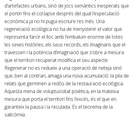
d’artefactes urbans, sinó de jocs semàntics inesperats que
el portin fins el col.lapse després del qual l’especulació
econòmica ja no hi pugui escriure res més. Una
regeneració ecològica no ha de menystenir el valor que
representa farcir el lloc amb l’embalum enorme de totes
les seves històries, els seus records, els imaginaris que el
travessen i la potència d’imaginació que s’obre a mesura
que el territori recuperat modifica el seu aspecte.
Regenerar no es redueix a una operació de neteja sinó
que, ben al contrari, amaga una nova acumulació: la pila de
relats que germinen a redòs de la restauració ecològica.
Aquesta mena de voluptuositat poiètica, en la mateixa
mesura que porta el territori fins l’excès, és el que en
garanteix la pausa i la reculada. Es el teorema de la
salicòrnia.