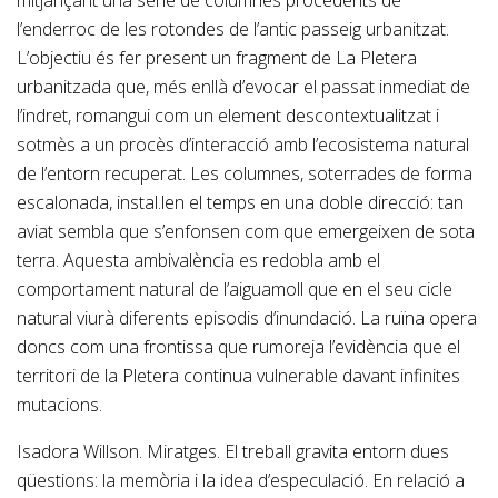
mitjançant una sèrie de columnes procedents de
l’enderroc de les rotondes de l’antic passeig urbanitzat.
L’objectiu és fer present un fragment de La Pletera
urbanitzada que, més enllà d’evocar el passat inmediat de
l’indret, romangui com un element descontextualitzat i
sotmès a un procès d’interacció amb l’ecosistema natural
de l’entorn recuperat. Les columnes, soterrades de forma
escalonada, instal.len el temps en una doble direcció: tan
aviat sembla que s’enfonsen com que emergeixen de sota
terra. Aquesta ambivalència es redobla amb el
comportament natural de l’aiguamoll que en el seu cicle
natural viurà diferents episodis d’inundació. La ruïna opera
doncs com una frontissa que rumoreja l’evidència que el
territori de la Pletera continua vulnerable davant infinites
mutacions.
Isadora Willson. Miratges. El treball gravita entorn dues
qüestions: la memòria i la idea d’especulació. En relació a