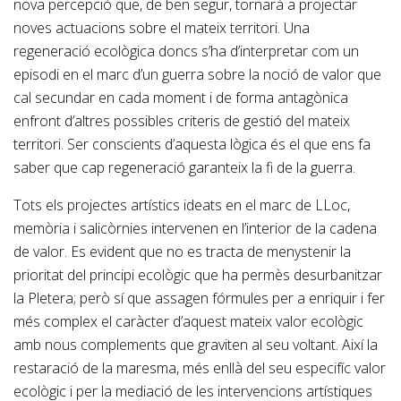
nova percepció que, de ben segur, tornarà a projectar
noves actuacions sobre el mateix territori. Una
regeneració ecològica doncs s’ha d’interpretar com un
episodi en el marc d’un guerra sobre la noció de valor que
cal secundar en cada moment i de forma antagònica
enfront d’altres possibles criteris de gestió del mateix
territori. Ser conscients d’aquesta lògica és el que ens fa
saber que cap regeneració garanteix la fi de la guerra.
Tots els projectes artístics ideats en el marc de LLoc,
memòria i salicòrnies intervenen en l’interior de la cadena
de valor. Es evident que no es tracta de menystenir la
prioritat del principi ecològic que ha permès desurbanitzar
la Pletera; però sí que assagen fórmules per a enriquir i fer
més complex el caràcter d’aquest mateix valor ecològic
amb nous complements que graviten al seu voltant. Així la
restaració de la maresma, més enllà del seu especifíc valor
ecològic i per la mediació de les intervencions artístiques