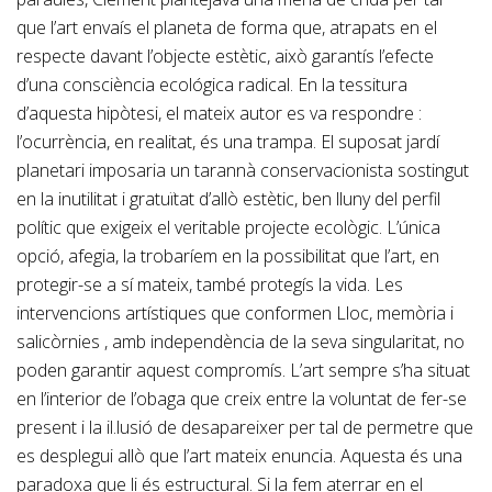
que l’art envaís el planeta de forma que, atrapats en el
respecte davant l’objecte estètic, això garantís l’efecte
d’una consciència ecológica radical. En la tessitura
d’aquesta hipòtesi, el mateix autor es va respondre :
l’ocurrència, en realitat, és una trampa. El suposat jardí
planetari imposaria un tarannà conservacionista sostingut
en la inutilitat i gratuïtat d’allò estètic, ben lluny del perfil
polític que exigeix el veritable projecte ecològic. L’única
opció, afegia, la trobaríem en la possibilitat que l’art, en
protegir-se a sí mateix, també protegís la vida. Les
intervencions artístiques que conformen Lloc, memòria i
salicòrnies , amb independència de la seva singularitat, no
poden garantir aquest compromís. L’art sempre s’ha situat
en l’interior de l’obaga que creix entre la voluntat de fer-se
present i la il.lusió de desapareixer per tal de permetre que
es desplegui allò que l’art mateix enuncia. Aquesta és una
paradoxa que li és estructural. Si la fem aterrar en el