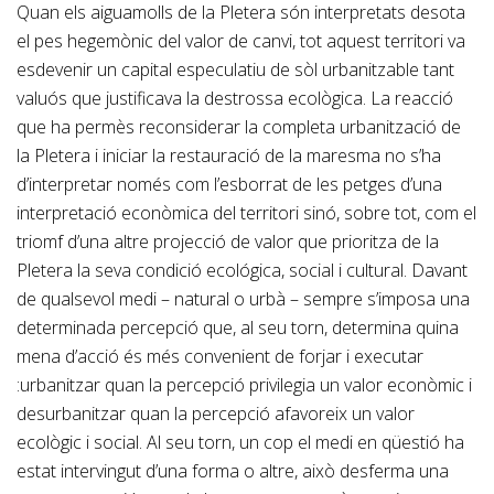
Quan els aiguamolls de la Pletera són interpretats desota
el pes hegemònic del valor de canvi, tot aquest territori va
esdevenir un capital especulatiu de sòl urbanitzable tant
valuós que justificava la destrossa ecològica. La reacció
que ha permès reconsiderar la completa urbanització de
la Pletera i iniciar la restauració de la maresma no s’ha
d’interpretar només com l’esborrat de les petges d’una
interpretació econòmica del territori sinó, sobre tot, com el
triomf d’una altre projecció de valor que prioritza de la
Pletera la seva condició ecológica, social i cultural. Davant
de qualsevol medi – natural o urbà – sempre s’imposa una
determinada percepció que, al seu torn, determina quina
mena d’acció és més convenient de forjar i executar
:urbanitzar quan la percepció privilegia un valor econòmic i
desurbanitzar quan la percepció afavoreix un valor
ecològic i social. Al seu torn, un cop el medi en qüestió ha
estat intervingut d’una forma o altre, això desferma una