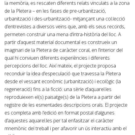
la memòria, es rescaten diferents relats vinculats a la zona
de la Pletera – en les fases de pre-urbanització,
urbanització i des-urbanització- mitjançant una col.lecció
d’entrevistes a diversos veïns que, amb els seus records,
permeten construir una mena d’intra-història del lloc. A
partir d’aquest material documental es construeix un
imaginari de la Pletera de caràcter coral, en l’interior del
qual hi conviuen diferents experiències i diferents
percepcions del lloc. Així mateix, el projecte proposa
reconduïr la idea d’especulació que travessa la Pletera
desde el vessant econòmic (urbanització) i ecològic (la
regeneració) fins a la ficció: una sèrie d’aquarel.les
reproduiexen el(s) paisatge(s) de la Pletera a partir del
registre de les esmentades descripcions orals. El projecte
es completa amb l’edició en format postal d’algunes
d’aquestes aquarel.les per tal enfasitzar el caràcter
mnemònic del treball i per afavorir un ús interactiu amb el