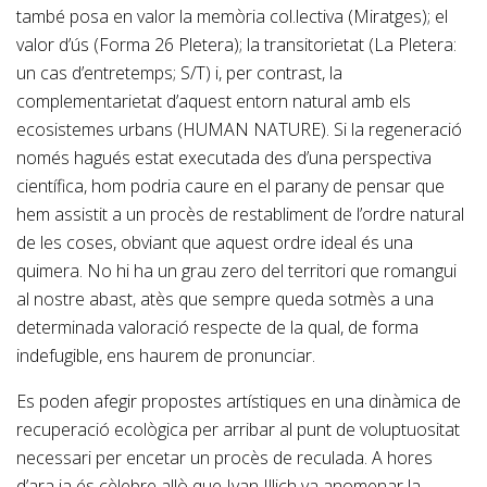
també posa en valor la memòria col.lectiva (Miratges); el
valor d’ús (Forma 26 Pletera); la transitorietat (La Pletera:
un cas d’entretemps; S/T) i, per contrast, la
complementarietat d’aquest entorn natural amb els
ecosistemes urbans (HUMAN NATURE). Si la regeneració
només hagués estat executada des d’una perspectiva
científica, hom podria caure en el parany de pensar que
hem assistit a un procès de restabliment de l’ordre natural
de les coses, obviant que aquest ordre ideal és una
quimera. No hi ha un grau zero del territori que romangui
al nostre abast, atès que sempre queda sotmès a una
determinada valoració respecte de la qual, de forma
indefugible, ens haurem de pronunciar.
Es poden afegir propostes artístiques en una dinàmica de
recuperació ecològica per arribar al punt de voluptuositat
necessari per encetar un procès de reculada. A hores
d’ara ja és cèlebre allò que Ivan Illich va anomenar la