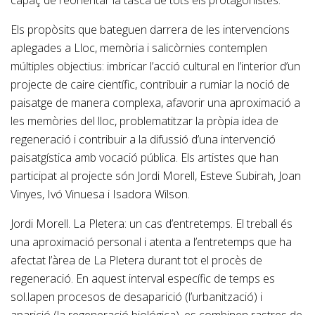
capaç de reorientar la tasca de tots els protagonistes.
Els propòsits que bateguen darrera de les intervencions
aplegades a Lloc, memòria i salicòrnies contemplen
múltiples objectius: imbricar l’acció cultural en l’interior d’un
projecte de caire científic, contribuir a rumiar la noció de
paisatge de manera complexa, afavorir una aproximació a
les memòries del lloc, problematitzar la pròpia idea de
regeneració i contribuir a la difussió d’una intervenció
paisatgística amb vocació pública. Els artistes que han
participat al projecte són Jordi Morell, Esteve Subirah, Joan
Vinyes, Ivó Vinuesa i Isadora Wilson.
Jordi Morell. La Pletera: un cas d’entretemps. El treball és
una aproximació personal i atenta a l’entretemps que ha
afectat l’àrea de La Pletera durant tot el procès de
regeneració. En aquest interval específic de temps es
sol.lapen procesos de desaparició (l’urbanització) i