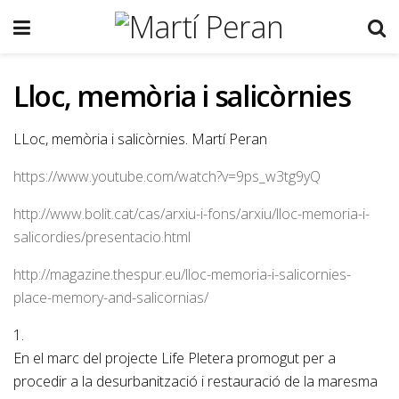
Lloc, memòria i salicòrnies
LLoc, memòria i salicòrnies. Martí Peran
https://www.youtube.com/watch?v=9ps_w3tg9yQ
http://www.bolit.cat/cas/arxiu-i-fons/arxiu/lloc-memoria-i-
salicordies/presentacio.html
http://magazine.thespur.eu/lloc-memoria-i-salicornies-
place-memory-and-salicornias/
1.
En el marc del projecte Life Pletera promogut per a
procedir a la desurbanització i restauració de la maresma