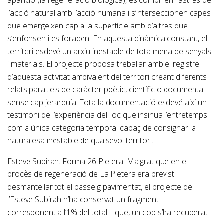
aparició (la regeneració biológica), es combinen rastres de
l’acció natural amb l’acció humana i s’interseccionen capes
que emergeixen cap a la superfície amb d’altres que
s’enfonsen i es foraden. En aquesta dinàmica constant, el
territori esdevé un arxiu inestable de tota mena de senyals
i materials. El projecte proposa treballar amb el registre
d’aquesta activitat ambivalent del territori creant diferents
relats paral.lels de caràcter poètic, científic o documental
sense cap jerarquía. Tota la documentació esdevé així un
testimoni de l’experiència del lloc que insinua l’entretemps
com a única categoria temporal capaç de consignar la
naturalesa inestable de qualsevol territori.
Esteve Subirah. Forma 26 Pletera. Malgrat que en el
procès de regeneració de La Pletera era previst
desmantellar tot el passeig pavimentat, el projecte de
l’Esteve Subirah n’ha conservat un fragment –
corresponent a l’1% del total – que, un cop s’ha recuperat