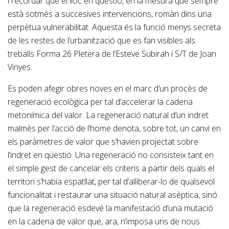
i recordar que el lloc en qüestió, en la mesura que sempre
està sotmès a succesives intervencions, romàn dins una
perpètua vulnerabilitat. Aquesta és la funció menys secreta
de les restes de l’urbanització que es fan visibles als
treballs Forma 26 Pletera de l’Esteve Subirah i S/T de Joan
Vinyes.
Es poden afegir obres noves en el marc d’un procès de
regeneració ecològica per tal d’accelerar la cadena
metonímica del valor. La regeneració natural d’un indret
malmès per l’acció de l’home denota, sobre tot, un canvi en
els paràmetres de valor que s’havien projectat sobre
l’indret en qüestió. Una regeneració no consisteix tant en
el simple gest de cancelar els criteris a partir dels quals el
territori s’habia espatllat, per tal d’alliberar-lo de qualsevol
funcionalitat i restaurar una situació natural asèptica, sinó
que la regeneració esdevé la manifestació d’una mutació
en la cadena de valor que, ara, n’imposa uns de nous.