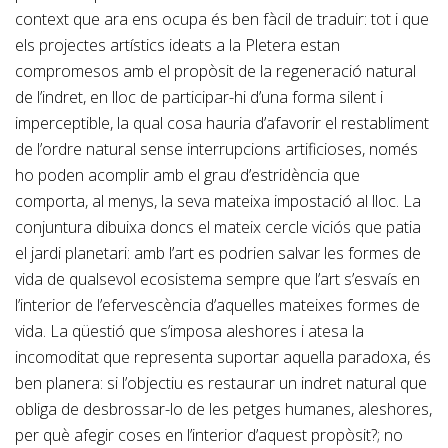
context que ara ens ocupa és ben fàcil de traduir: tot i que
els projectes artístics ideats a la Pletera estan
compromesos amb el propòsit de la regeneració natural
de l’indret, en lloc de participar-hi d’una forma silent i
imperceptible, la qual cosa hauria d’afavorir el restabliment
de l’ordre natural sense interrupcions artificioses, només
ho poden acomplir amb el grau d’estridència que
comporta, al menys, la seva mateixa impostació al lloc. La
conjuntura dibuixa doncs el mateix cercle viciós que patia
el jardi planetari: amb l’art es podrien salvar les formes de
vida de qualsevol ecosistema sempre que l’art s’esvaís en
l’interior de l’efervescència d’aquelles mateixes formes de
vida. La qüestió que s’imposa aleshores i atesa la
incomoditat que representa suportar aquella paradoxa, és
ben planera: si l’objectiu es restaurar un indret natural que
obliga de desbrossar-lo de les petges humanes, aleshores,
per què afegir coses en l’interior d’aquest propòsit?; no