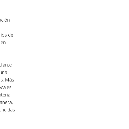
ación
rios de
 en
diante
 una
as. Más
ocales
ateria
manera,
fundidas