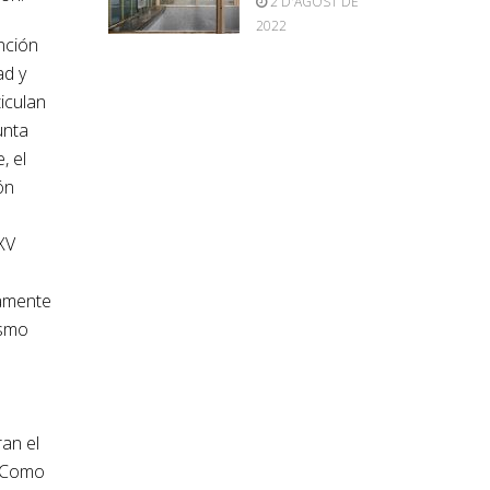
2 D'AGOST DE
2022
inción
ad y
iculan
unta
, el
ón
XV
vamente
ismo
an el
. Como