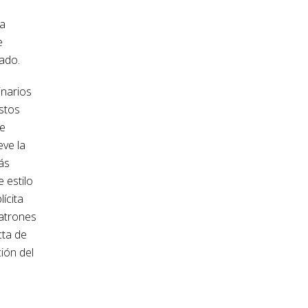
e
ra
e
ado.
inarios
estos
se
eve la
ás
e estilo
ícita
patrones
cta de
ión del