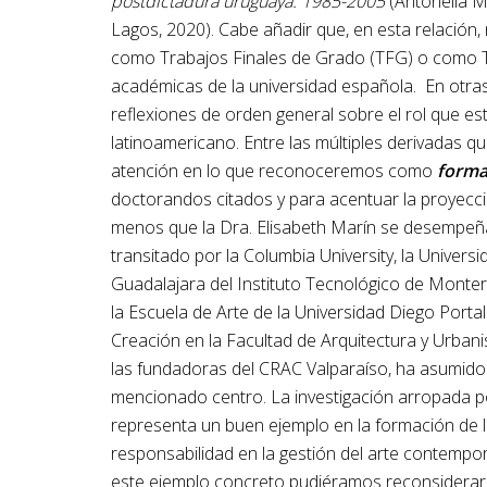
postdictadura uruguaya: 1985-2005
(Antonella M
Lagos, 2020). Cabe añadir que, en esta relación
como Trabajos Finales de Grado (TFG) o como T
académicas de la universidad española. En otras p
reflexiones de orden general sobre el rol que es
latinoamericano. Entre las múltiples derivadas 
atención en lo que reconoceremos como
forma
doctorandos citados y para acentuar la proyecc
menos que la Dra. Elisabeth Marín se desempeña
transitado por la Columbia University, la Unive
Guadalajara del Instituto Tecnológico de Monter
la Escuela de Arte de la Universidad Diego Porta
Creación en la Facultad de Arquitectura y Urbanis
las fundadoras del CRAC Valparaíso, ha asumido a
mencionado centro. La investigación arropada por
representa un buen ejemplo en la formación de 
responsabilidad en la gestión del arte contempo
este ejemplo concreto pudiéramos reconsiderar 