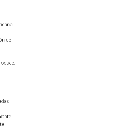
ericano
ión de
l
produce.
n
ladas
alante
te