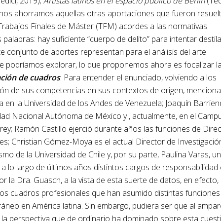
edici, 2019);
Artistas latinos en el espacio público de Berlín
(Te
, nos ahorramos aquellas otras aportaciones que fueron resuel
rabajos Finales de Máster (TFM) acordes a las normativas
alabras: hay suficiente “cuerpo de delito” para intentar destil
te conjunto de aportes representan para el análisis del arte
que podríamos explorar, lo que proponemos ahora es focalizar l
ción de cuadros
. Para entender el enunciado, volviendo a los
ión de sus competencias en sus contextos de origen, mencionar
 en la Universidad de los Andes de Venezuela; Joaquín Barrie
rsidad Nacional Autónoma de México y , actualmente, en el Camp
rey; Ramón Castillo ejerció durante años las funciones de Dire
les; Christian Gómez-Moya es el actual Director de Investigació
mo de la Universidad de Chile y, por su parte, Paulina Varas, u
 lo largo de últimos años distintos cargos de responsabilidad 
 la Dra. Guasch, a la vista de esta suerte de datos, en efecto,
los cuadros profesionales que han asumido distintas funciones
ráneo en América latina. Sin embargo, pudiera ser que al ampa
la perspectiva que de ordinario ha dominado sobre esta cuesti