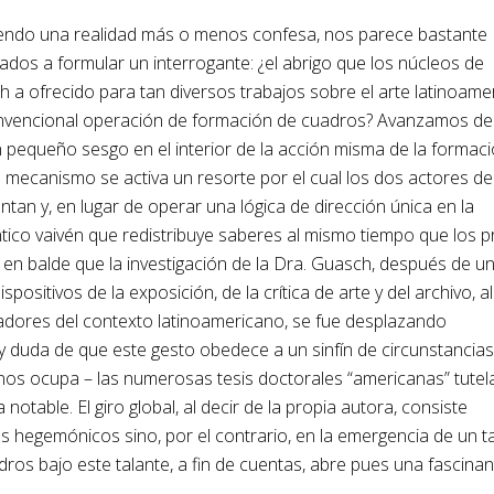
siendo una realidad más o menos confesa, nos parece bastante
dos a formular un interrogante: ¿el abrigo que los núcleos de
ch a ofrecido para tan diversos trabajos sobre el arte latinoam
vencional operación de formación de cuadros? Avanzamos de
n pequeño sesgo en el interior de la acción misma de la formac
 mecanismo se activa un resorte por el cual los dos actores de
ntan y, en lugar de operar una lógica de dirección única en la
ntico vaivén que redistribuye saberes al mismo tiempo que los 
n balde que la investigación de la Dra. Guasch, después de u
spositivos de la exposición, de la crítica de arte y del archivo, al
gadores del contexto latinoamericano, se fue desplazando
y duda de que este gesto obedece a un sinfín de circunstancias
nos ocupa – las numerosas tesis doctorales “americanas” tute
notable. El giro global, al decir de la propia autora, consiste
 hegemónicos sino, por el contrario, en la emergencia de un t
os bajo este talante, a fin de cuentas, abre pues una fascinan