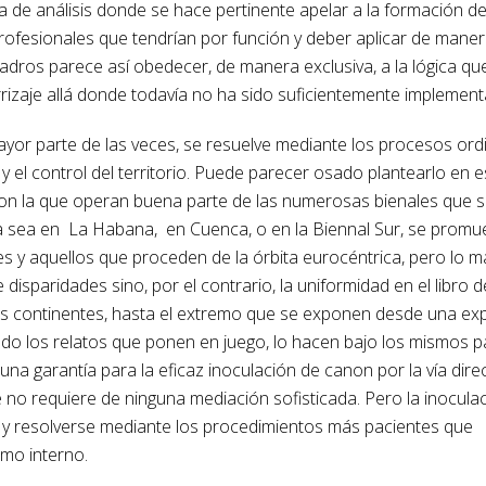
a de análisis donde se hace pertinente apelar a la formación d
profesionales que tendrían por función y deber aplicar de mane
cuadros parece así obedecer, de manera exclusiva, a la lógica qu
rizaje allá donde todavía no ha sido suficientemente implement
ayor parte de las veces, se resuelve mediante los procesos ord
y el control del territorio. Puede parecer osado plantearlo en 
 con la que operan buena parte de las numerosas bienales que 
 ya sea en La Habana, en Cuenca, o en la Biennal Sur, se promu
les y aquellos que proceden de la órbita eurocéntrica, pero lo m
 disparidades sino, por el contrario, la uniformidad en el libro d
ntes continentes, hasta el extremo que se exponen desde una expl
cando los relatos que ponen en juego, lo hacen bajo los mismos 
í una garantía para la eficaz inoculación de canon por la vía dire
e no requiere de ninguna mediación sofisticada. Pero la inoculac
a y resolverse mediante los procedimientos más pacientes que
smo interno.