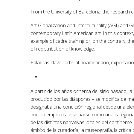
From the University of Barcelona, ​​the research 
Art Globalization and Interculturality (AGI) and
contemporary Latin American art. In this context,
example of cadre training or, on the contrary, t
of redistribution of knowledge.
Palabras clave : arte latinoamericano, exportaci
A partir de los años ochenta del siglo pasado, l
producido por las diásporas – se modifica de ma
designaba una condición regional desde una elem
noción empezó a insinuarse como una categoría es
de las distintas narrativas locales del continent
ámbito de la curadoría, la museografía, la crítica