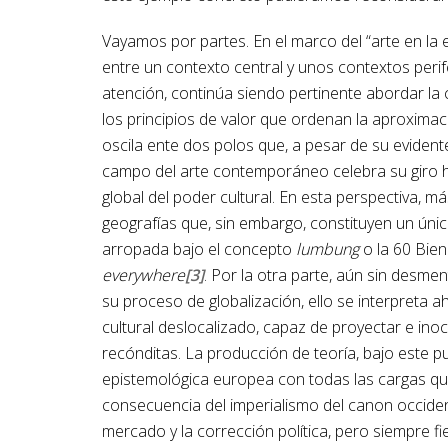
Vayamos por partes. En el marco del “arte en la e
entre un contexto central y unos contextos peri
atención, continúa siendo pertinente abordar la 
los principios de valor que ordenan la aproximac
oscila ente dos polos que, a pesar de su evidente
campo del arte contemporáneo celebra su giro ha
global del poder cultural. En esta perspectiva, 
geografías que, sin embargo, constituyen un úni
arropada bajo el concepto
lumbung
o la 60 Bie
everywhere
[3]
. Por la otra parte, aún sin desm
su proceso de globalización, ello se interpreta ah
cultural deslocalizado, capaz de proyectar e ino
recónditas. La producción de teoría, bajo este pun
epistemológica europea con todas las cargas que 
consecuencia del imperialismo del canon occiden
mercado y la corrección política, pero siempre fi