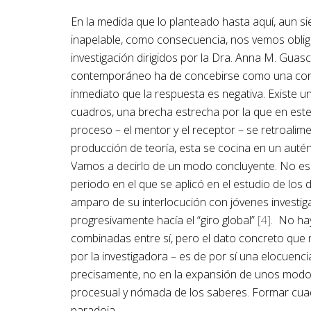
En la medida que lo planteado hasta aquí, aun 
inapelable, como consecuencia, nos vemos obliga
investigación dirigidos por la Dra. Anna M. Guas
contemporáneo ha de concebirse como una con
inmediato que la respuesta es negativa. Existe u
cuadros, una brecha estrecha por la que en este
proceso – el mentor y el receptor – se retroalime
producción de teoría, esta se cocina en un auté
Vamos a decirlo de un modo concluyente. No es e
periodo en el que se aplicó en el estudio de los di
amparo de su interlocución con jóvenes investi
progresivamente hacía el “giro global”
[4]
. No ha
combinadas entre sí, pero el dato concreto que 
por la investigadora – es de por sí una elocuencia 
precisamente, no en la expansión de unos modos
procesual y nómada de los saberes. Formar cuadr
paradoja.