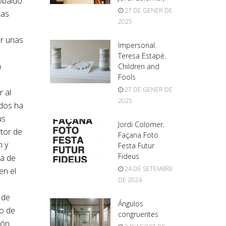
obaldo
27 DE GENER DE
tas
2025
ar unas
Impersonal.
Teresa Estapé.
a
Children and
Fools
27 DE GENER DE
 al
2025
ndos ha
us
Jordi Colomer.
ctor de
Façana Foto
n y
Festa Futur
Fideus
na de
24 DE SETEMBRE
en el
DE 2024
 de
Ángulos
ro de
congruentes
ón.