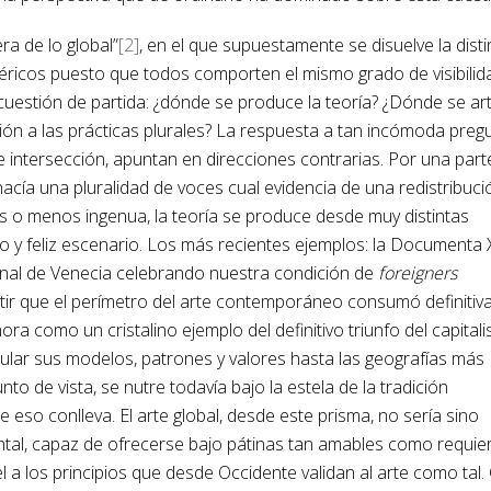
ra de lo global”
[2]
, en el que supuestamente se disuelve la dist
féricos puesto que todos comporten el mismo grado de visibilid
cuestión de partida: ¿dónde se produce la teoría? ¿Dónde se art
ión a las prácticas plurales? La respuesta a tan incómoda preg
 intersección, apuntan en direcciones contrarias. Por una parte
cía una pluralidad de voces cual evidencia de una redistribuci
más o menos ingenua, la teoría se produce desde muy distintas
co y feliz escenario. Los más recientes ejemplos: la Documenta 
nnal de Venecia celebrando nuestra condición de
foreigners
entir que el perímetro del arte contemporáneo consumó definiti
ora como un cristalino ejemplo del definitivo triunfo del capital
cular sus modelos, patrones y valores hasta las geografías más
to de vista, se nutre todavía bajo la estela de la tradición
eso conlleva. El arte global, desde este prisma, no sería sino
tal, capaz de ofrecerse bajo pátinas tan amables como requier
el a los principios que desde Occidente validan al arte como tal