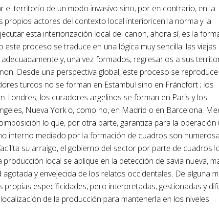
 el territorio de un modo invasivo sino, por en contrario, en la
 propios actores del contexto local interioricen la norma y la
cutar esta interiorización local del canon, ahora sí, es la form
este proceso se traduce en una lógica muy sencilla: las viejas
s adecuadamente y, una vez formados, regresarlos a sus territo
non. Desde una perspectiva global, este proceso se reproduce
adores turcos no se forman en Estambul sino en Fráncfort ; los
n Londres; los curadores argelinos se forman en Paris y los
ngeles, Nueva York o, como no, en Madrid o en Barcelona. Me
oimposición lo que, por otra parte, garantiza para la operación
lismo interno mediado por la formación de cuadros son numeros
acilita su arraigo, el gobierno del sector por parte de cuadros l
la producción local se aplique en la detección de savia nueva, m
d agotada y envejecida de los relatos occidentales. De alguna 
s propias especificidades, pero interpretadas, gestionadas y di
localización de la producción para mantenerla en los niveles