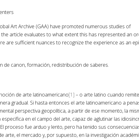
centers
 Global Art Archive (GAA) have promoted numerous studies of
 the article evaluates to what extent this has represented an or
here are sufficient nuances to recognize the experience as an e
ón de canon, formación, redistribución de saberes.
a noción de arte latinoamericano
[1]
– o arte latino cuando remite
nera gradual. Si hasta entonces el arte latinoamericano a pena
ental perspectiva geopolítica, a partir de ese momento, la mi
pecífica en el campo del arte, capaz de aglutinar las idiosinc
e. El proceso fue arduo y lento, pero ha tenido sus consecuencia
 de arte, el mercado y, por supuesto, en la investigación académi