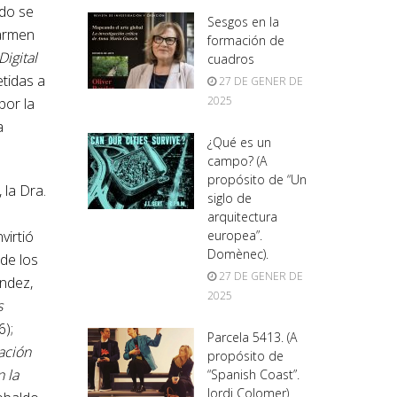
ado se
Sesgos en la
Carmen
formación de
igital
cuadros
tidas a
27 DE GENER DE
2025
por la
a
¿Qué es un
campo? (A
propósito de “Un
 la Dra.
siglo de
arquitectura
europea”.
virtió
Domènec).
de los
27 DE GENER DE
ndez,
2025
s
6);
Parcela 5413. (A
cación
propósito de
 la
“Spanish Coast”.
Jordi Colomer)