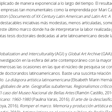
ltiplicado de manera exponencial a lo largo del tiempo. El result
nto a empresas tan monumentales como la emprendida por Mari 
ston (
Documents of XX Century Latin American and Latin Art: A D
destacables iniciativas más modestas, menos articuladas, some
 este último marco donde ha de interpretarse la labor realizada 
as tesis doctorales dedicadas al arte latinoamericano desde l
lobalization and Interculturality
(AGI) y
Global Art Archive
(GAA),
vestigación en la esfera del arte contemporáneo con la mayor
merosas las ocasiones en las que el núcleo de pesquisa se con
s de doctorandos latinoamericanos. Baste una suscinta relación 
lo:
La diáspora artística latinoamericana
(Elisabeth Marin Herná
 globales de arte. Geografías subalternas. Regionalismos crítico
. El caso del Museo Nacional de Bellas Artes
(Ramón Castillo, 201
ericano: 1960-1980
(Paulina Varas, 2016);
El arte de la desclasifi
oya, 2016);
Romper el marco. Memoria y producción artística en