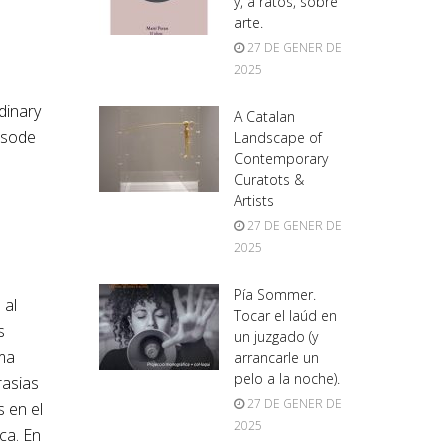
y, a ratos, sobre
arte.
27 DE GENER DE
2025
dinary
A Catalan
pisode
Landscape of
Contemporary
Curatots &
Artists
27 DE GENER DE
2025
Pía Sommer.
 al
Tocar el laúd en
s
un juzgado (y
sma
arrancarle un
pelo a la noche).
rasias
27 DE GENER DE
s en el
2025
ca. En