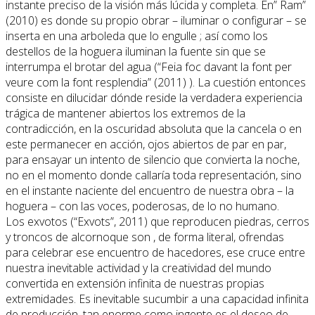
instante preciso de la visión más lúcida y completa. En” Ram”
(2010) es donde su propio obrar – iluminar o configurar – se
inserta en una arboleda que lo engulle ; así como los
destellos de la hoguera iluminan la fuente sin que se
interrumpa el brotar del agua (“Feia foc davant la font per
veure com la font resplendia” (2011) ). La cuestión entonces
consiste en dilucidar dónde reside la verdadera experiencia
trágica de mantener abiertos los extremos de la
contradicción, en la oscuridad absoluta que la cancela o en
este permanecer en acción, ojos abiertos de par en par,
para ensayar un intento de silencio que convierta la noche,
no en el momento donde callaría toda representación, sino
en el instante naciente del encuentro de nuestra obra – la
hoguera – con las voces, poderosas, de lo no humano.
Los exvotos (“Exvots”, 2011) que reproducen piedras, cerros
y troncos de alcornoque son , de forma literal, ofrendas
para celebrar ese encuentro de hacedores, ese cruce entre
nuestra inevitable actividad y la creatividad del mundo
convertida en extensión infinita de nuestras propias
extremidades. Es inevitable sucumbir a una capacidad infinita
de producción, tan enorme como ingente es el deseo de