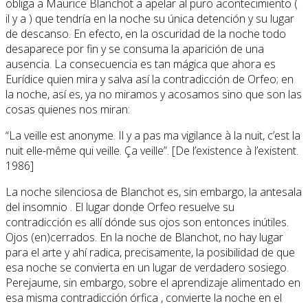
obliga a Maurice Blanchot a apelar al puro acontecimiento (
il y a ) que tendría en la noche su única detención y su lugar
de descanso. En efecto, en la oscuridad de la noche todo
desaparece por fin y se consuma la aparición de una
ausencia. La consecuencia es tan mágica que ahora es
Eurídice quien mira y salva así la contradicción de Orfeo; en
la noche, así es, ya no miramos y acosamos sino que son las
cosas quienes nos miran:
“La veille est anonyme. Il y a pas ma vigilance à la nuit, c’est la
nuit elle-même qui veille. Ça veille”. [De l’existence à l’existent.
1986]
La noche silenciosa de Blanchot es, sin embargo, la antesala
del insomnio . El lugar donde Orfeo resuelve su
contradicción es allí dónde sus ojos son entonces inútiles.
Ojos (en)cerrados. En la noche de Blanchot, no hay lugar
para el arte y ahí radica, precisamente, la posibilidad de que
esa noche se convierta en un lugar de verdadero sosiego.
Perejaume, sin embargo, sobre el aprendizaje alimentado en
esa misma contradicción órfica , convierte la noche en el