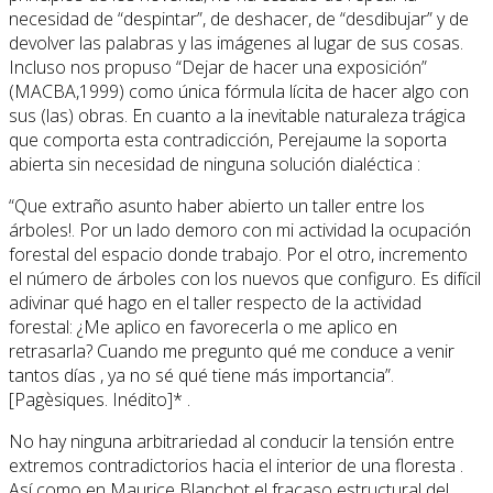
necesidad de “despintar”, de deshacer, de “desdibujar” y de
devolver las palabras y las imágenes al lugar de sus cosas.
Incluso nos propuso “Dejar de hacer una exposición”
(MACBA,1999) como única fórmula lícita de hacer algo con
sus (las) obras. En cuanto a la inevitable naturaleza trágica
que comporta esta contradicción, Perejaume la soporta
abierta sin necesidad de ninguna solución dialéctica :
“Que extraño asunto haber abierto un taller entre los
árboles!. Por un lado demoro con mi actividad la ocupación
forestal del espacio donde trabajo. Por el otro, incremento
el número de árboles con los nuevos que configuro. Es difícil
adivinar qué hago en el taller respecto de la actividad
forestal: ¿Me aplico en favorecerla o me aplico en
retrasarla? Cuando me pregunto qué me conduce a venir
tantos días , ya no sé qué tiene más importancia”.
[Pagèsiques. Inédito]* .
No hay ninguna arbitrariedad al conducir la tensión entre
extremos contradictorios hacia el interior de una floresta .
Así como en Maurice Blanchot el fracaso estructural del