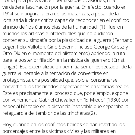
como para provocar, en demasiadas ocasiones, una
verdadera fascinación por la guerra. En efecto, cuando en
1914 se inaugura la era de las matanzas, a pesar de la
localizada lucidez crítica capaz de reconocer en el conflicto
el inicio de “los últimos días de la humanidad” (1) , fueron
muchos los artistas e intelectuales que no pudieron
contener su simpatía por la plasticidad de la guerra (Fernand
Leger, Felix Valloton, Gino Severini, incluso George Grosz y
Otto Dix en el momento del alistamiento) abriendo la ruta
para la posterior filiación en la mística del guerrero (Ernst
Junger). Esa externalización permitía ser un espectador de la
guerra vulnerable a la tentación de convertirse en
protagonista, una posibilidad que, solo al consumarse,
convertía a los fascinados espectadores en víctimas reales.
Este es precisamente el proceso que, por ejemplo, expone
con vehemencia Gabriel Chevallier en “El Miedo” (1930) con
especial hincapié en la distancia insalvable que separaba la
retaguardia del temblor de las trincheras(2) .
Hoy, cuando en los conflictos bélicos se han invertido los
porcentajes entre las victimas civiles y las militares en