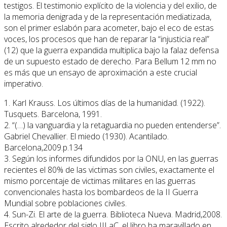
testigos. El testimonio explícito de la violencia y del exilio, de
la memoria denigrada y de la representación mediatizada,
son el primer eslabón para acometer, bajo el eco de estas
voces, los procesos que han de reparar la “injusticia real”
(12) que la guerra expandida multiplica bajo la falaz defensa
de un supuesto estado de derecho. Para Bellum 12 mm no
es más que un ensayo de aproximación a este crucial
imperativo.
1. Karl Krauss. Los últimos días de la humanidad. (1922).
Tusquets. Barcelona, 1991.
2. “(…) la vanguardia y la retaguardia no pueden entenderse”.
Gabriel Chevallier. El miedo (1930). Acantilado.
Barcelona,2009.p.134
3. Según los informes difundidos por la ONU, en las guerras
recientes el 80% de las victimas son civiles, exactamente el
mismo porcentaje de victimas militares en las guerras
convencionales hasta los bombardeos de la II Guerra
Mundial sobre poblaciones civiles.
4. Sun-Zi. El arte de la guerra. Biblioteca Nueva. Madrid,2008.
Escrito alrededor del siglo III aC, el libro ha maravillado en