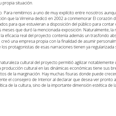
u propia situación.
Para remitirnos a uno de muy explícito entre nosotros aunque
ión que la Virreina dedicó en 2002 a conmemorar El corazón de l
dos para que estuvieran a disposición del público para contar d
es meses que duró la mencionada exposición. Naturalmente, la 
o la eficacia real del proyecto contenía además un trasfondo a
 creó una empresa propia con la finalidad de asumir personalm
s protagonistas de esas narraciones tienen ya regularizada su s
naturaleza cultural del proyecto permitió agilizar notablemente
e la producción cultural en las dinámicas económicas tiene sus 
ctos de la marginación. Hay muchas fisuras donde puede crecer l
ente el consejero de Interior al declarar que desea ver pronto
ca de la cultura, sino de la importante dimensión estética de la 