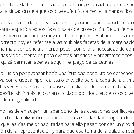
resante de la tesitura creada con esta ingenua actitud es que p
a la situación de aquellos que eufemísticamente llamamos “los
a ocasión cuando, en realidad, es muy común que la producción cul
éstas espacios expositivos o salas de proyección. De un tiempo 
rlas, pero cuidándose muy mucho de que el resultado formal de s
rrecto hoy es referirse a las múltiples facetas de la marginaci
una mala conciencia sin entorpecer con ello la necesidad de 
ías y documentales para eventos artísticos y programaciones 
quizá permitan apenas adquirir el juego de calcetines.
 a la ilusión por avanzar hacia una igualdad absoluta de derech
 con crudeza hiperrealista o envuelta bajo la capa de la última 
as veces eso sólo contribuye a ampliar el elenco de material p
 desfile, sin ir más lejos, han circulado por doquier, pero lo
, de marginalidad.
o reside en sugerir un abandono de las cuestiones conflictivas 
a burda utilización. La apelación a la solidaridad obliga a idea
e las vías mejor habilitadas para ello pasan por dar un giro d
ión de la representación y para que esa toma de la palabra rep