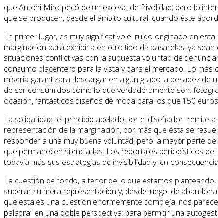
que Antoni Miró pecó de un exceso de frivolidad; pero lo inte
que se producen, desde el ámbito cultural, cuando éste abord
En primer lugar, es muy significativo el ruido originado en est
marginación para exhibirla en otro tipo de pasarelas, ya sean 
situaciones conflictivas con la supuesta voluntad de denuncia
consumo placentero para la vista y para el mercado. Lo más co
miseria garantizara descargar en algún grado la pesadez de 
de ser consumidos como lo que verdaderamente son: fotograf
ocasión, fantásticos diseños de moda para los que 150 euros 
La solidaridad -el principio apelado por el diseñador- remite
representación de la marginación, por más que ésta se resuelva
responder a una muy buena voluntad, pero la mayor parte de l
que permanecen silenciadas. Los reportajes periodísticos del
todavía más sus estrategias de invisibilidad y, en consecuencia
La cuestión de fondo, a tenor de lo que estamos planteando, n
superar su mera representación y, desde luego, de abandonar l
que esta es una cuestión enormemente compleja, nos parece qu
palabra” en una doble perspectiva: para permitir una autogest