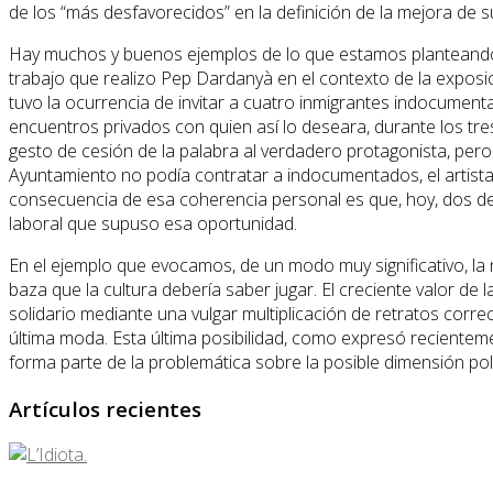
de los “más desfavorecidos” en la definición de la mejora de s
Hay muchos y buenos ejemplos de lo que estamos planteando. 
trabajo que realizo Pep Dardanyà en el contexto de la exposic
tuvo la ocurrencia de invitar a cuatro inmigrantes indocumenta
encuentros privados con quien así lo deseara, durante los tr
gesto de cesión de la palabra al verdadero protagonista, per
Ayuntamiento no podía contratar a indocumentados, el artista
consecuencia de esa coherencia personal es que, hoy, dos de lo
laboral que supuso esa oportunidad.
En el ejemplo que evocamos, de un modo muy significativo, la 
baza que la cultura debería saber jugar. El creciente valor d
solidario mediante una vulgar multiplicación de retratos corre
última moda. Esta última posibilidad, como expresó recientem
forma parte de la problemática sobre la posible dimensión políti
Artículos recientes