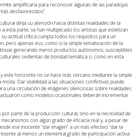
ermite amplificarla para reconocer algunas de las paradojas
 más desfavorecidos”.
tural dirija su atención hacia distintas realidades de la
a esta parte, se han multiplicado los artistas que estetizan
u actitud crítica cumpla todos los requisitos para un
ón; pero apenas eso, como si la simple tematización de la
continuar generando meros productos autónomos, susceptibles
culturales sedientas de bondad temática o, como en esta
os y este horizonte no se hace más cercano mediante la simple
moda. Dar visibilidad a las situaciones conflictivas puede
ara una circulación de imágenes silenciosas sobre realidades
s que actuaron como modelos ocasionales deberán incrementar
por parte de la producción cultural, sino en la necesidad de
r mecanismos con algún grado de eficacia real y, a pesar de
esde ese inocente “dar imagen” a un más efectivo “dar la
resente al menos un elemental grado de participación activa